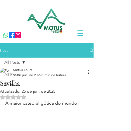
Post
All Posts
Motus Tours
All Posts
18 de jun. de 2025
1 min de leitura
Sevilha
Tours
Atualizado:
25 de jun. de 2025
Avaliado com NaN de 5 estrelas.
A maior catedral gótica do mundo!