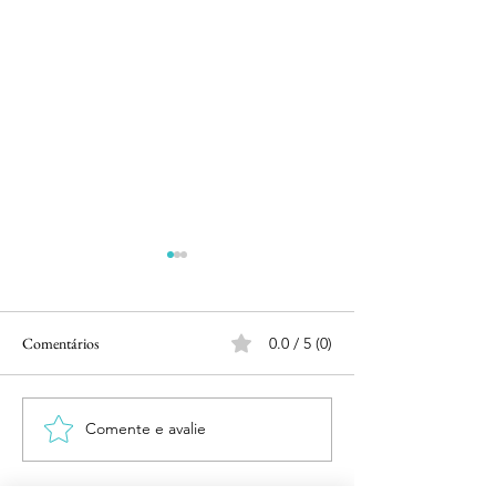
Comentários
0.0 / 5 (0)
Salamanca
Santiago de Compostela
Comente e avalie