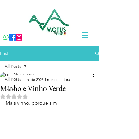
Post
All Posts
Motus Tours
All Posts
25 de jun. de 2025
1 min de leitura
Minho e Vinho Verde
Tours
Avaliado com NaN de 5 estrelas.
Mais vinho, porque sim!