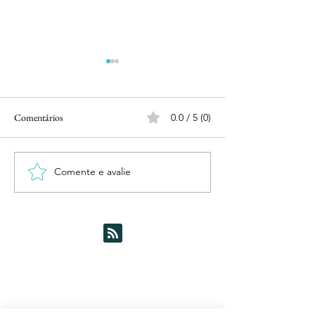
Comentários
0.0 / 5 (0)
Porto
Comente e avalie
Alentejo com Évora
Cartuxa